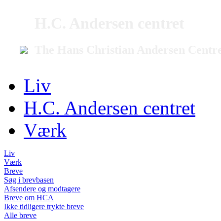
H.C. Andersen centret
The Hans Christian Andersen Centr
Liv
H.C. Andersen centret
Værk
Liv
Værk
Breve
Søg i brevbasen
Afsendere og modtagere
Breve om HCA
Ikke tidligere trykte breve
Alle breve