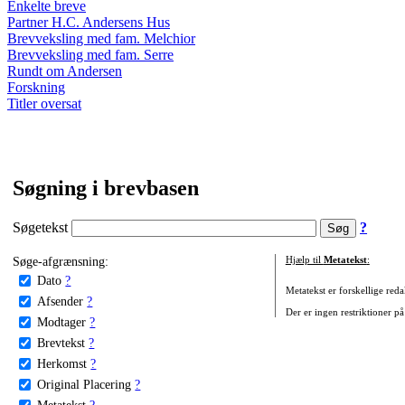
Enkelte breve
Partner H.C. Andersens Hus
Brevveksling med fam. Melchior
Brevveksling med fam. Serre
Rundt om Andersen
Forskning
Titler oversat
Søgning i brevbasen
Søgetekst
?
Søge-afgrænsning:
Hjælp til
Metatekst
:
Dato
?
Metatekst er forskellige reda
Afsender
?
Der er ingen restriktioner på
Modtager
?
Brevtekst
?
Herkomst
?
Original Placering
?
Metatekst
?