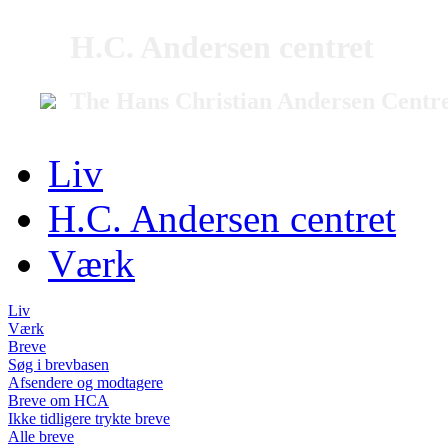
H.C. Andersen centret
The Hans Christian Andersen Centr
Liv
H.C. Andersen centret
Værk
Liv
Værk
Breve
Søg i brevbasen
Afsendere og modtagere
Breve om HCA
Ikke tidligere trykte breve
Alle breve