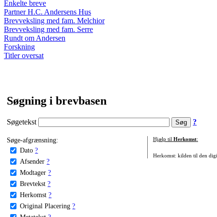
Enkelte breve
Partner H.C. Andersens Hus
Brevveksling med fam. Melchior
Brevveksling med fam. Serre
Rundt om Andersen
Forskning
Titler oversat
Søgning i brevbasen
Søgetekst
?
Søge-afgrænsning:
Hjælp til
Herkomst
:
Dato
?
Herkomst: kilden til den digi
Afsender
?
Modtager
?
Brevtekst
?
Herkomst
?
Original Placering
?
Metatekst
?