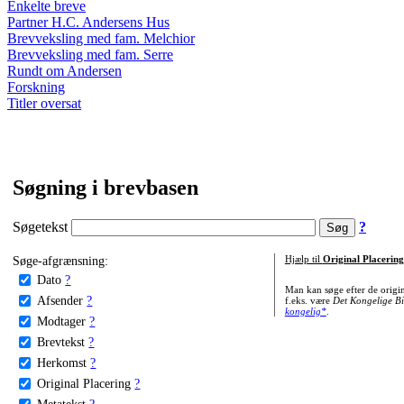
Enkelte breve
Partner H.C. Andersens Hus
Brevveksling med fam. Melchior
Brevveksling med fam. Serre
Rundt om Andersen
Forskning
Titler oversat
Søgning i brevbasen
Søgetekst
?
Søge-afgrænsning:
Hjælp til
Original Placering
Dato
?
Man kan søge efter de origi
Afsender
?
f.eks. være
Det Kongelige Bi
kongelig*
.
Modtager
?
Brevtekst
?
Herkomst
?
Original Placering
?
Metatekst
?