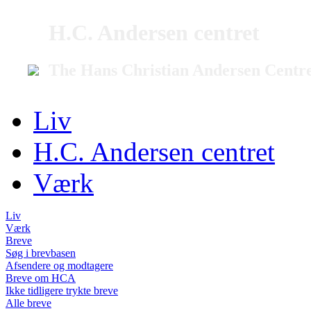
H.C. Andersen centret
The Hans Christian Andersen Centr
Liv
H.C. Andersen centret
Værk
Liv
Værk
Breve
Søg i brevbasen
Afsendere og modtagere
Breve om HCA
Ikke tidligere trykte breve
Alle breve