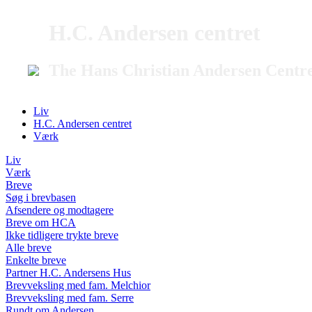
H.C. Andersen centret
The Hans Christian Andersen Centr
Liv
H.C. Andersen centret
Værk
Liv
Værk
Breve
Søg i brevbasen
Afsendere og modtagere
Breve om HCA
Ikke tidligere trykte breve
Alle breve
Enkelte breve
Partner H.C. Andersens Hus
Brevveksling med fam. Melchior
Brevveksling med fam. Serre
Rundt om Andersen