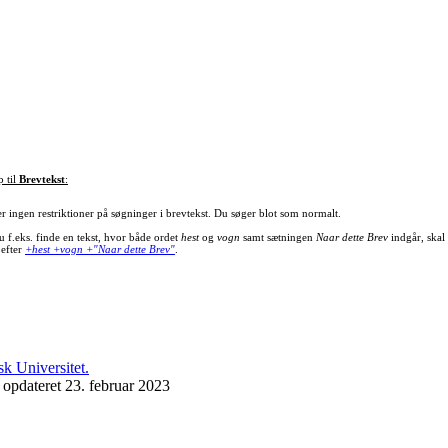
p til
Brevtekst
:
er ingen restriktioner på søgninger i brevtekst. Du søger blot som normalt.
u f.eks. finde en tekst, hvor både ordet
hest
og
vogn
samt sætningen
Naar dette Brev
indgår, skal
 efter
+hest +vogn +"Naar dette Brev"
.
 opdateret 23. februar 2023