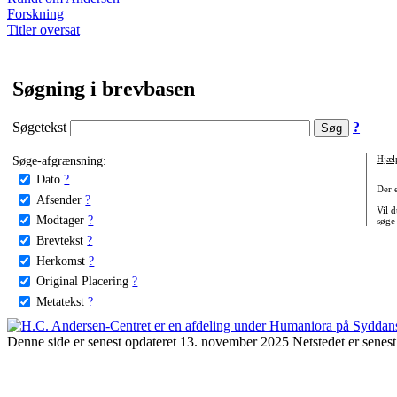
Forskning
Titler oversat
Søgning i brevbasen
Søgetekst
?
Søge-afgrænsning:
Hjæl
Dato
?
Der 
Afsender
?
Vil d
Modtager
?
søge
Brevtekst
?
Herkomst
?
Original Placering
?
Metatekst
?
Denne side er senest opdateret 13. november 2025 Netstedet er senest