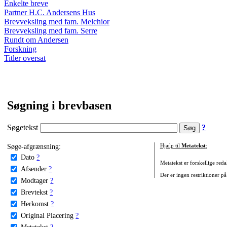
Enkelte breve
Partner H.C. Andersens Hus
Brevveksling med fam. Melchior
Brevveksling med fam. Serre
Rundt om Andersen
Forskning
Titler oversat
Søgning i brevbasen
Søgetekst
?
Søge-afgrænsning:
Hjælp til
Metatekst
:
Dato
?
Metatekst er forskellige reda
Afsender
?
Der er ingen restriktioner på
Modtager
?
Brevtekst
?
Herkomst
?
Original Placering
?
Metatekst
?