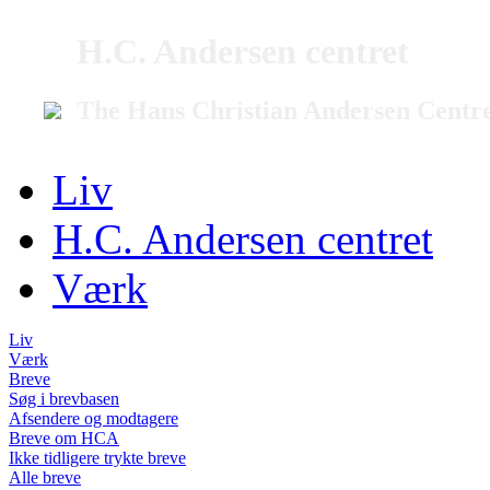
H.C. Andersen centret
The Hans Christian Andersen Centr
Liv
H.C. Andersen centret
Værk
Liv
Værk
Breve
Søg i brevbasen
Afsendere og modtagere
Breve om HCA
Ikke tidligere trykte breve
Alle breve