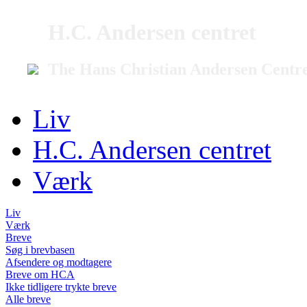
H.C. Andersen centret
The Hans Christian Andersen Centr
Liv
H.C. Andersen centret
Værk
Liv
Værk
Breve
Søg i brevbasen
Afsendere og modtagere
Breve om HCA
Ikke tidligere trykte breve
Alle breve