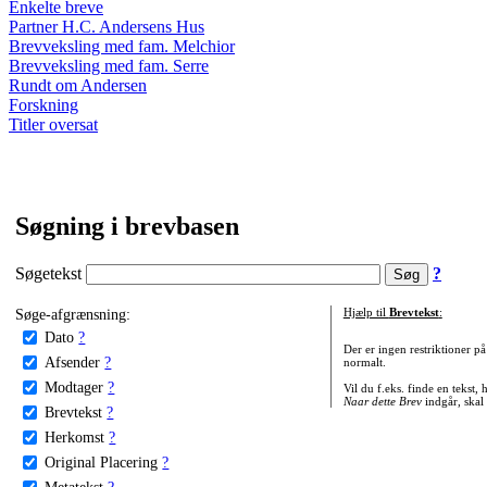
Enkelte breve
Partner H.C. Andersens Hus
Brevveksling med fam. Melchior
Brevveksling med fam. Serre
Rundt om Andersen
Forskning
Titler oversat
Søgning i brevbasen
Søgetekst
?
Søge-afgrænsning:
Hjælp til
Brevtekst
:
Dato
?
Der er ingen restriktioner p
Afsender
?
normalt.
Modtager
?
Vil du f.eks. finde en tekst,
Naar dette Brev
indgår, skal
Brevtekst
?
Herkomst
?
Original Placering
?
Metatekst
?