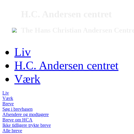
H.C. Andersen centret
The Hans Christian Andersen Centr
Liv
H.C. Andersen centret
Værk
Liv
Værk
Breve
Søg i brevbasen
Afsendere og modtagere
Breve om HCA
Ikke tidligere trykte breve
Alle breve