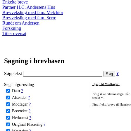
Enkelte breve
Partner H.C. Andersens Hus
Brevveksling med fam. Melchior
Brevveksling med fam. Serre
Rundt om Andersen
Forskning
Titler oversat
Søgning i brevbasen
Søgetekst
?
Søge-afgrænsning:
Hjælp til
Modtager
:
Dato
?
Brug ikke citationstegn, når
Afsender
?
stedet +:
Modtager
?
Find f.eks. breve til Henriet
Brevtekst
?
Herkomst
?
Original Placering
?
Metatekst
?