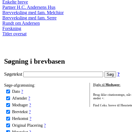
Enkelte breve
Partner H.C. Andersens Hus
Brevveksling med fam. Melchior
Brevveksling med fam. Serre
Rundt om Andersen
Forskning
Titler oversat
Søgning i brevbasen
Søgetekst
?
Søge-afgrænsning:
Hjælp til
Modtager
:
Dato
?
Brug ikke citationstegn, når
Afsender
?
stedet +:
Modtager
?
Find f.eks. breve til Henriet
Brevtekst
?
Herkomst
?
Original Placering
?
Metatekst
?