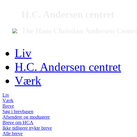
H.C. Andersen centret
The Hans Christian Andersen Centr
Liv
H.C. Andersen centret
Værk
Liv
Værk
Breve
Søg i brevbasen
Afsendere og modtagere
Breve om HCA
Ikke tidligere trykte breve
Alle breve