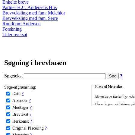
Enkelte breve
Partner H.C. Andersens Hus
Brevveksling med fam. Melchior
Brevveksling med fam. Serre
Rundt om Andersen
Forskning
Titler oversat
Søgning i brevbasen
Søgetekst
?
Søge-afgrænsning:
Hjælp til
Metatekst
:
Dato
?
Metatekst er forskellige reda
Afsender
?
Der er ingen restriktioner på
Modtager
?
Brevtekst
?
Herkomst
?
Original Placering
?
Metatekst
?