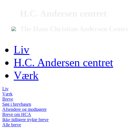
H.C. Andersen centret
The Hans Christian Andersen Centr
Liv
H.C. Andersen centret
Værk
Liv
Værk
Breve
Søg i brevbasen
Afsendere og modtagere
Breve om HCA
Ikke tidligere trykte breve
Alle breve