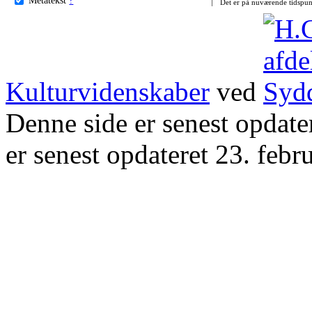
Det er på nuværende tidspun
Kulturvidenskaber
ved
Denne side er senest opdat
er senest opdateret 23. febr