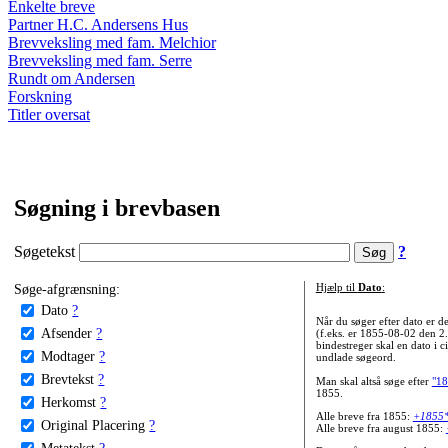
Enkelte breve
Partner H.C. Andersens Hus
Brevveksling med fam. Melchior
Brevveksling med fam. Serre
Rundt om Andersen
Forskning
Titler oversat
Søgning i brevbasen
Søgetekst
?
Søge-afgrænsning:
Hjælp til
Dato
:
Dato
?
Når du søger efter dato er
Afsender
?
(f.eks. er 1855-08-02 den 2
bindestreger skal en dato i c
Modtager
?
undlade søgeord.
Brevtekst
?
Man skal altså søge efter
"18
1855.
Herkomst
?
Alle breve fra 1855:
+1855
Original Placering
?
Alle breve fra august 1855:
Metatekst
?