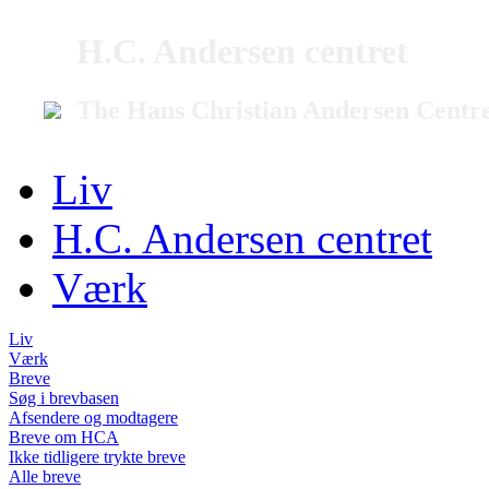
H.C. Andersen centret
The Hans Christian Andersen Centr
Liv
H.C. Andersen centret
Værk
Liv
Værk
Breve
Søg i brevbasen
Afsendere og modtagere
Breve om HCA
Ikke tidligere trykte breve
Alle breve