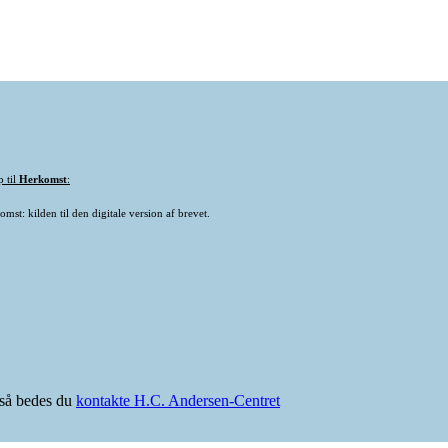
p til
Herkomst
:
mst: kilden til den digitale version af brevet.
e så bedes du
kontakte H.C. Andersen-Centret