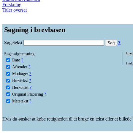
Forskning
Titler oversat
Søgning i brevbasen
Søgetekst
?
Søge-afgrænsning:
Hjæl
Dato
?
Herko
Afsender
?
Modtager
?
Brevtekst
?
Herkomst
?
Original Placering
?
Metatekst
?
Hvis du ønsker at købe rettigheden til at bruge en tekst eller et billed