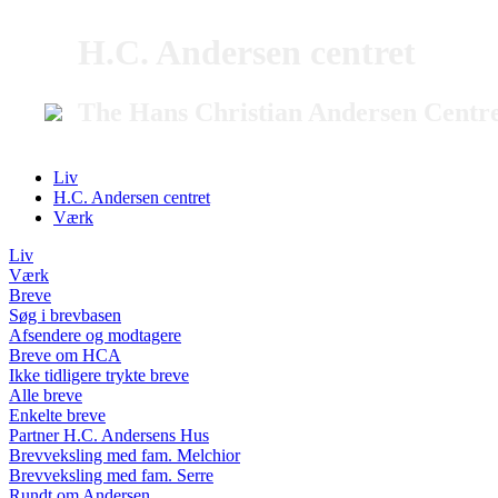
H.C. Andersen centret
The Hans Christian Andersen Centr
Liv
H.C. Andersen centret
Værk
Liv
Værk
Breve
Søg i brevbasen
Afsendere og modtagere
Breve om HCA
Ikke tidligere trykte breve
Alle breve
Enkelte breve
Partner H.C. Andersens Hus
Brevveksling med fam. Melchior
Brevveksling med fam. Serre
Rundt om Andersen