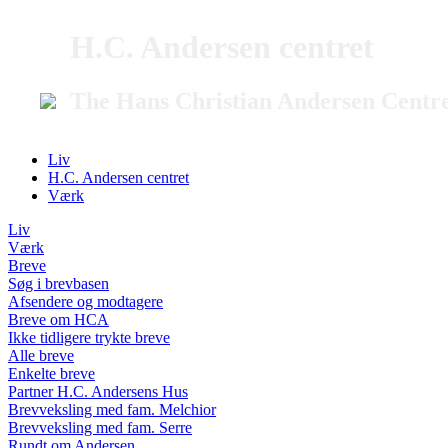
H.C. Andersen centret
The Hans Christian Andersen Centr
Liv
H.C. Andersen centret
Værk
Liv
Værk
Breve
Søg i brevbasen
Afsendere og modtagere
Breve om HCA
Ikke tidligere trykte breve
Alle breve
Enkelte breve
Partner H.C. Andersens Hus
Brevveksling med fam. Melchior
Brevveksling med fam. Serre
Rundt om Andersen