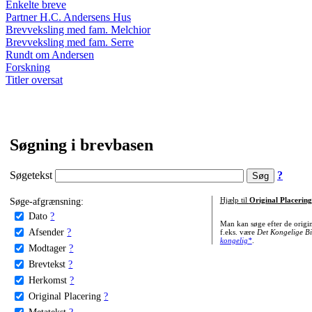
Enkelte breve
Partner H.C. Andersens Hus
Brevveksling med fam. Melchior
Brevveksling med fam. Serre
Rundt om Andersen
Forskning
Titler oversat
Søgning i brevbasen
Søgetekst
?
Søge-afgrænsning:
Hjælp til
Original Placering
Dato
?
Man kan søge efter de origi
Afsender
?
f.eks. være
Det Kongelige Bi
kongelig*
.
Modtager
?
Brevtekst
?
Herkomst
?
Original Placering
?
Metatekst
?