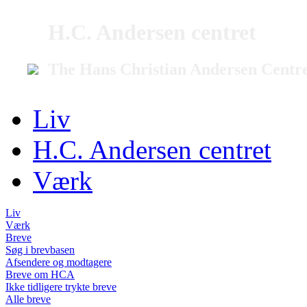
H.C. Andersen centret
The Hans Christian Andersen Centr
Liv
H.C. Andersen centret
Værk
Liv
Værk
Breve
Søg i brevbasen
Afsendere og modtagere
Breve om HCA
Ikke tidligere trykte breve
Alle breve