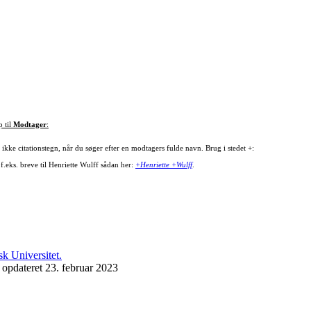
p til
Modtager
:
ikke citationstegn, når du søger efter en modtagers fulde navn. Brug i stedet +:
f.eks. breve til Henriette Wulff sådan her:
+Henriette +Wulff
.
 opdateret 23. februar 2023