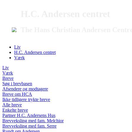
H.C. Andersen centret
The Hans Christian Andersen Centr
Liv
H.C. Andersen centret
Værk
Liv
Værk
Breve
Søg i brevbasen
Afsendere og modtagere
Breve om HCA
Ikke tidligere trykte breve
Alle breve
Enkelte breve
Partner H.C. Andersens Hus
Brevveksling med fam. Melchior
Brevveksling med fam. Serre
Rundt om Andersen