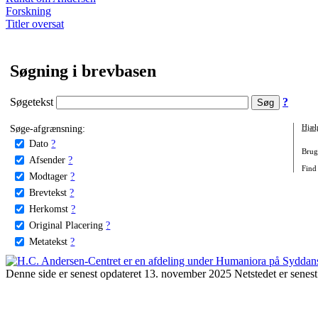
Forskning
Titler oversat
Søgning i brevbasen
Søgetekst
?
Søge-afgrænsning:
Hjæl
Dato
?
Brug 
Afsender
?
Find 
Modtager
?
Brevtekst
?
Herkomst
?
Original Placering
?
Metatekst
?
Denne side er senest opdateret 13. november 2025 Netstedet er senest