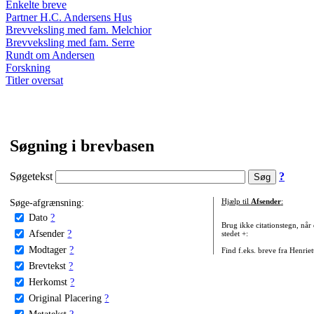
Enkelte breve
Partner H.C. Andersens Hus
Brevveksling med fam. Melchior
Brevveksling med fam. Serre
Rundt om Andersen
Forskning
Titler oversat
Søgning i brevbasen
Søgetekst
?
Søge-afgrænsning:
Hjælp til
Afsender
:
Dato
?
Brug ikke citationstegn, når
Afsender
?
stedet +:
Modtager
?
Find f.eks. breve fra Henrie
Brevtekst
?
Herkomst
?
Original Placering
?
Metatekst
?