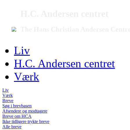
H.C. Andersen centret
The Hans Christian Andersen Centr
Liv
H.C. Andersen centret
Værk
Liv
Værk
Breve
Søg i brevbasen
Afsendere og modtagere
Breve om HCA
Ikke tidligere trykte breve
Alle breve