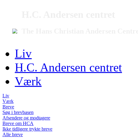
H.C. Andersen centret
The Hans Christian Andersen Centr
Liv
H.C. Andersen centret
Værk
Liv
Værk
Breve
Søg i brevbasen
Afsendere og modtagere
Breve om HCA
Ikke tidligere trykte breve
Alle breve