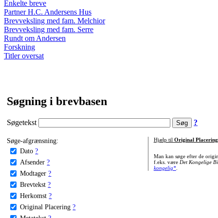
Enkelte breve
Partner H.C. Andersens Hus
Brevveksling med fam. Melchior
Brevveksling med fam. Serre
Rundt om Andersen
Forskning
Titler oversat
Søgning i brevbasen
Søgetekst
?
Søge-afgrænsning:
Hjælp til
Original Placering
Dato
?
Man kan søge efter de origi
Afsender
?
f.eks. være
Det Kongelige Bi
kongelig*
.
Modtager
?
Brevtekst
?
Herkomst
?
Original Placering
?
Metatekst
?