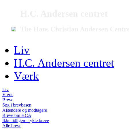
H.C. Andersen centret
The Hans Christian Andersen Centr
Liv
H.C. Andersen centret
Værk
Liv
Værk
Breve
Søg i brevbasen
Afsendere og modtagere
Breve om HCA
Ikke tidligere trykte breve
Alle breve