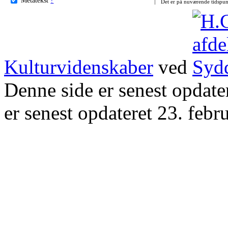
Det er på nuværende tidspun
Kulturvidenskaber
ved
Denne side er senest opdat
er senest opdateret 23. febr