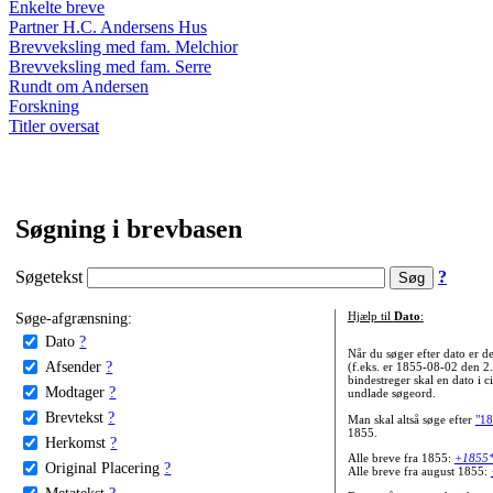
Enkelte breve
Partner H.C. Andersens Hus
Brevveksling med fam. Melchior
Brevveksling med fam. Serre
Rundt om Andersen
Forskning
Titler oversat
Søgning i brevbasen
Søgetekst
?
Søge-afgrænsning:
Hjælp til
Dato
:
Dato
?
Når du søger efter dato er
Afsender
?
(f.eks. er 1855-08-02 den 2
bindestreger skal en dato i c
Modtager
?
undlade søgeord.
Brevtekst
?
Man skal altså søge efter
"18
1855.
Herkomst
?
Alle breve fra 1855:
+1855
Original Placering
?
Alle breve fra august 1855:
Metatekst
?