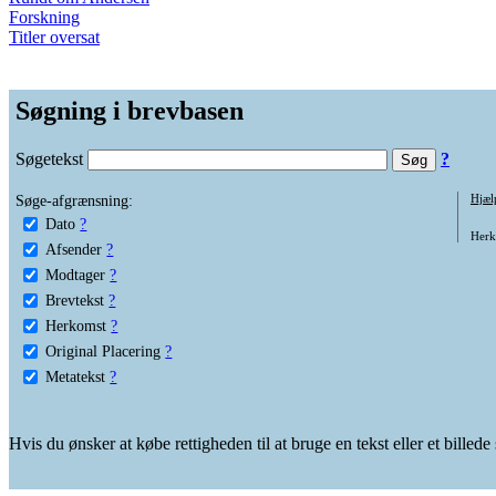
Forskning
Titler oversat
Søgning i brevbasen
Søgetekst
?
Søge-afgrænsning:
Hjæl
Dato
?
Herko
Afsender
?
Modtager
?
Brevtekst
?
Herkomst
?
Original Placering
?
Metatekst
?
Hvis du ønsker at købe rettigheden til at bruge en tekst eller et billed