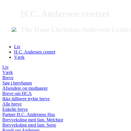
H.C. Andersen centret
The Hans Christian Andersen Centr
Liv
H.C. Andersen centret
Værk
Liv
Værk
Breve
Søg i brevbasen
Afsendere og modtagere
Breve om HCA
Ikke tidligere trykte breve
Alle breve
Enkelte breve
Partner H.C. Andersens Hus
Brevveksling med fam. Melchior
Brevveksling med fam. Serre
Rundt om Andersen