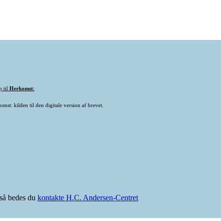
p til
Herkomst
:
mst: kilden til den digitale version af brevet.
e så bedes du
kontakte H.C. Andersen-Centret