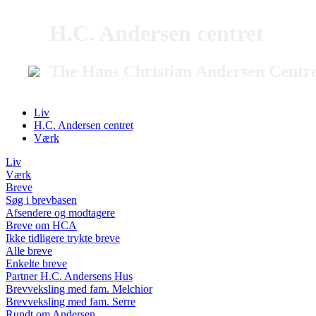
H.C. Andersen centret
The Hans Christian Andersen Centr
Liv
H.C. Andersen centret
Værk
Liv
Værk
Breve
Søg i brevbasen
Afsendere og modtagere
Breve om HCA
Ikke tidligere trykte breve
Alle breve
Enkelte breve
Partner H.C. Andersens Hus
Brevveksling med fam. Melchior
Brevveksling med fam. Serre
Rundt om Andersen