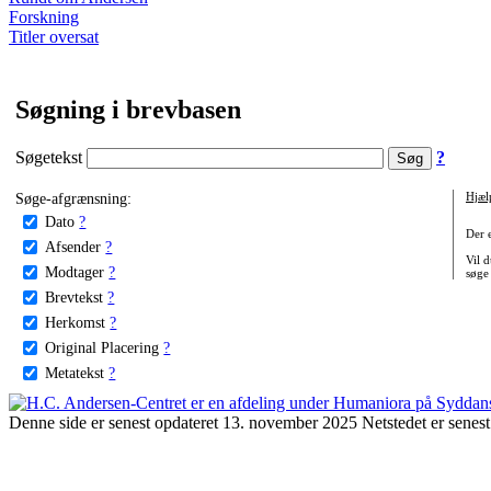
Forskning
Titler oversat
Søgning i brevbasen
Søgetekst
?
Søge-afgrænsning:
Hjæl
Dato
?
Der 
Afsender
?
Vil d
Modtager
?
søge
Brevtekst
?
Herkomst
?
Original Placering
?
Metatekst
?
Denne side er senest opdateret 13. november 2025 Netstedet er senest