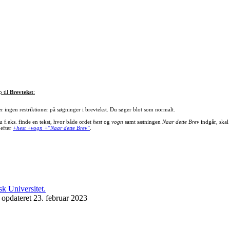
p til
Brevtekst
:
er ingen restriktioner på søgninger i brevtekst. Du søger blot som normalt.
u f.eks. finde en tekst, hvor både ordet
hest
og
vogn
samt sætningen
Naar dette Brev
indgår, skal
 efter
+hest +vogn +"Naar dette Brev"
.
 opdateret 23. februar 2023