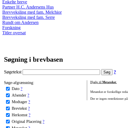
Enkelte breve
Partner H.C. Andersens Hus
Brevveksling med fam. Melchior
Brevveksling med fam. Serre
Rundt om Andersen
Forskning
Titler oversat
Søgning i brevbasen
Søgetekst
?
Søge-afgrænsning:
Hjælp til
Metatekst
:
Dato
?
Metatekst er forskellige reda
Afsender
?
Der er ingen restriktioner på
Modtager
?
Brevtekst
?
Herkomst
?
Original Placering
?
Metatekst
?