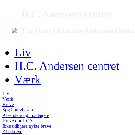
H.C. Andersen centret
The Hans Christian Andersen Centr
Liv
H.C. Andersen centret
Værk
Liv
Værk
Breve
Søg i brevbasen
Afsendere og modtagere
Breve om HCA
Ikke tidligere trykte breve
Alle breve