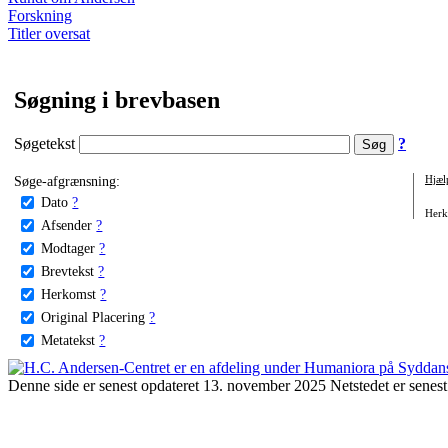
Forskning
Titler oversat
Søgning i brevbasen
Søgetekst
?
Søge-afgrænsning:
Hjæl
Dato
?
Herko
Afsender
?
Modtager
?
Brevtekst
?
Herkomst
?
Original Placering
?
Metatekst
?
Denne side er senest opdateret 13. november 2025 Netstedet er senest