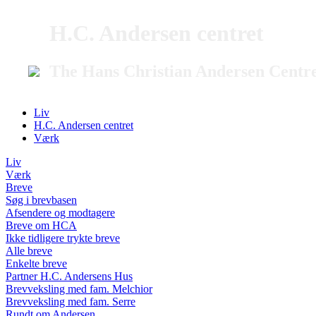
H.C. Andersen centret
The Hans Christian Andersen Centr
Liv
H.C. Andersen centret
Værk
Liv
Værk
Breve
Søg i brevbasen
Afsendere og modtagere
Breve om HCA
Ikke tidligere trykte breve
Alle breve
Enkelte breve
Partner H.C. Andersens Hus
Brevveksling med fam. Melchior
Brevveksling med fam. Serre
Rundt om Andersen