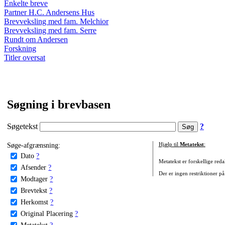
Enkelte breve
Partner H.C. Andersens Hus
Brevveksling med fam. Melchior
Brevveksling med fam. Serre
Rundt om Andersen
Forskning
Titler oversat
Søgning i brevbasen
Søgetekst
?
Søge-afgrænsning:
Hjælp til
Metatekst
:
Dato
?
Metatekst er forskellige reda
Afsender
?
Der er ingen restriktioner på
Modtager
?
Brevtekst
?
Herkomst
?
Original Placering
?
Metatekst
?