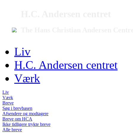
H.C. Andersen centret
The Hans Christian Andersen Centr
Liv
H.C. Andersen centret
Værk
Liv
Værk
Breve
Søg i brevbasen
Afsendere og modtagere
Breve om HCA
Ikke tidligere trykte breve
Alle breve