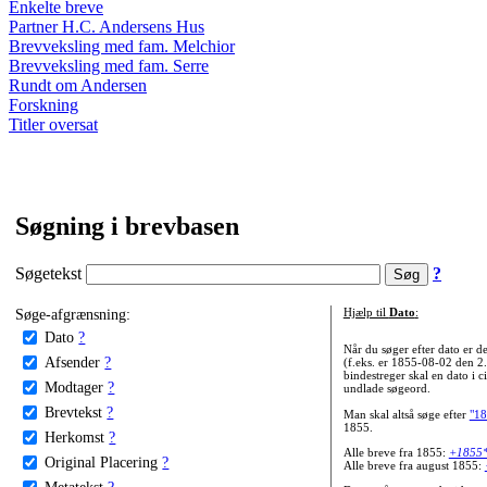
Enkelte breve
Partner H.C. Andersens Hus
Brevveksling med fam. Melchior
Brevveksling med fam. Serre
Rundt om Andersen
Forskning
Titler oversat
Søgning i brevbasen
Søgetekst
?
Søge-afgrænsning:
Hjælp til
Dato
:
Dato
?
Når du søger efter dato er
Afsender
?
(f.eks. er 1855-08-02 den 2
bindestreger skal en dato i c
Modtager
?
undlade søgeord.
Brevtekst
?
Man skal altså søge efter
"18
1855.
Herkomst
?
Alle breve fra 1855:
+1855
Original Placering
?
Alle breve fra august 1855:
Metatekst
?