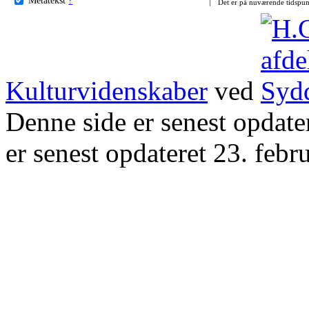
Det er på nuværende tidspun
Kulturvidenskaber
ved
Denne side er senest opdat
er senest opdateret 23. febr