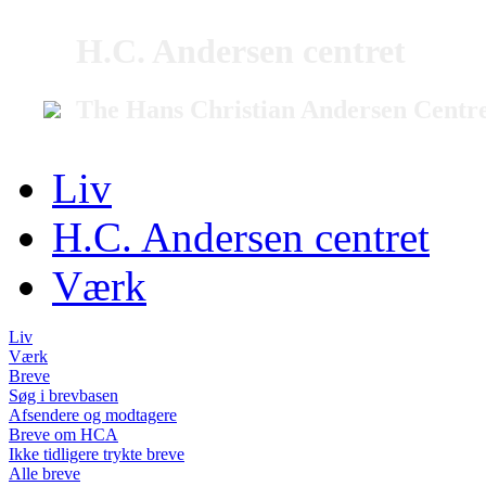
H.C. Andersen centret
The Hans Christian Andersen Centr
Liv
H.C. Andersen centret
Værk
Liv
Værk
Breve
Søg i brevbasen
Afsendere og modtagere
Breve om HCA
Ikke tidligere trykte breve
Alle breve