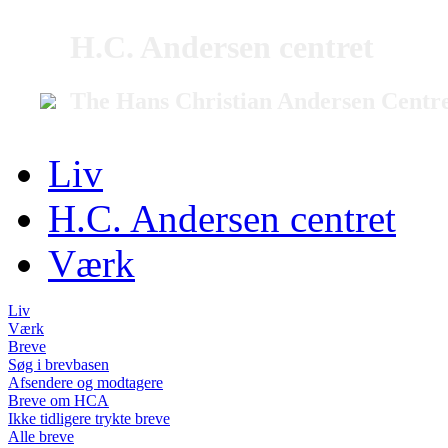
H.C. Andersen centret
The Hans Christian Andersen Centr
Liv
H.C. Andersen centret
Værk
Liv
Værk
Breve
Søg i brevbasen
Afsendere og modtagere
Breve om HCA
Ikke tidligere trykte breve
Alle breve