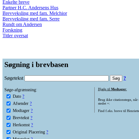
Enkelte breve
Partner H.C. Andersens Hus
Brevveksling med fam. Melchior
Brevveksling med fam. Serre
Rundt om Andersen
Forskning
Titler oversat
Søgning i brevbasen
Søgetekst
?
Søge-afgrænsning:
Hjælp til
Modtager
:
Dato
?
Brug ikke citationstegn, når
Afsender
?
stedet +:
Modtager
?
Find f.eks. breve til Henriet
Brevtekst
?
Herkomst
?
Original Placering
?
Metatekst
?