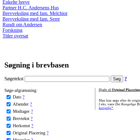
Enkelte breve
Partner H.C. Andersens Hus
Brevveksling med fam. Melchior
Brevveksling med fam. Serre
Rundt om Andersen
Forskning
Titler oversat
Søgning i brevbasen
Søgetekst
?
Søge-afgrænsning:
Hjælp til
Original Placering
Dato
?
Man kan søge efter de origi
Afsender
?
f.eks. være
Det Kongelige Bi
kongelig*
.
Modtager
?
Brevtekst
?
Herkomst
?
Original Placering
?
Metatekst
?