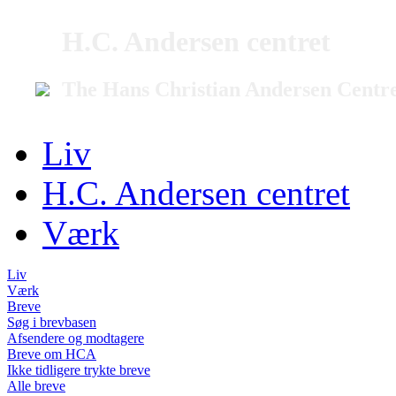
H.C. Andersen centret
The Hans Christian Andersen Centr
Liv
H.C. Andersen centret
Værk
Liv
Værk
Breve
Søg i brevbasen
Afsendere og modtagere
Breve om HCA
Ikke tidligere trykte breve
Alle breve