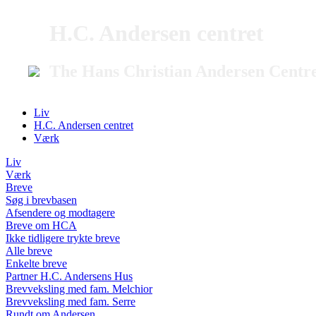
H.C. Andersen centret
The Hans Christian Andersen Centr
Liv
H.C. Andersen centret
Værk
Liv
Værk
Breve
Søg i brevbasen
Afsendere og modtagere
Breve om HCA
Ikke tidligere trykte breve
Alle breve
Enkelte breve
Partner H.C. Andersens Hus
Brevveksling med fam. Melchior
Brevveksling med fam. Serre
Rundt om Andersen