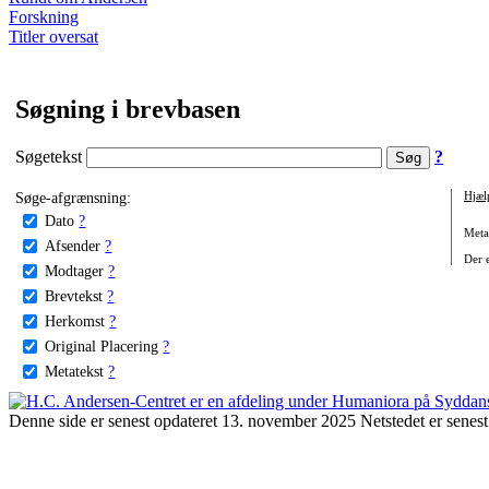
Forskning
Titler oversat
Søgning i brevbasen
Søgetekst
?
Søge-afgrænsning:
Hjæl
Dato
?
Metat
Afsender
?
Der e
Modtager
?
Brevtekst
?
Herkomst
?
Original Placering
?
Metatekst
?
Denne side er senest opdateret 13. november 2025 Netstedet er senest