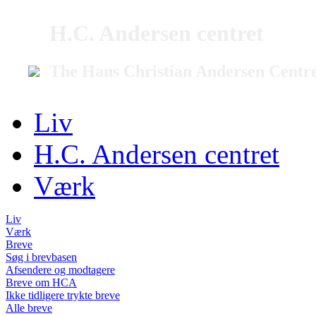
H.C. Andersen centret
The Hans Christian Andersen Centr
Liv
H.C. Andersen centret
Værk
Liv
Værk
Breve
Søg i brevbasen
Afsendere og modtagere
Breve om HCA
Ikke tidligere trykte breve
Alle breve