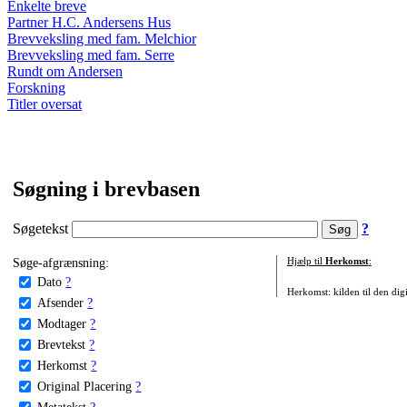
Enkelte breve
Partner H.C. Andersens Hus
Brevveksling med fam. Melchior
Brevveksling med fam. Serre
Rundt om Andersen
Forskning
Titler oversat
Søgning i brevbasen
Søgetekst
?
Søge-afgrænsning:
Hjælp til
Herkomst
:
Dato
?
Herkomst: kilden til den digi
Afsender
?
Modtager
?
Brevtekst
?
Herkomst
?
Original Placering
?
Metatekst
?