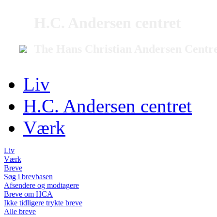
H.C. Andersen centret
The Hans Christian Andersen Centr
Liv
H.C. Andersen centret
Værk
Liv
Værk
Breve
Søg i brevbasen
Afsendere og modtagere
Breve om HCA
Ikke tidligere trykte breve
Alle breve