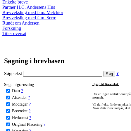
Enkelte breve
Partner H.C. Andersens Hus
Brevveksling med fam. Melchior
Brevveksling med fam. Serre
Rundt om Andersen
Forskning
Titler oversat
Søgning i brevbasen
Søgetekst
?
Søge-afgrænsning:
Hjælp til
Brevtekst
:
Dato
?
Der er ingen restriktioner p
Afsender
?
normalt.
Modtager
?
Vil du f.eks. finde en tekst,
Naar dette Brev
indgår, skal
Brevtekst
?
Herkomst
?
Original Placering
?
Metatekst
?