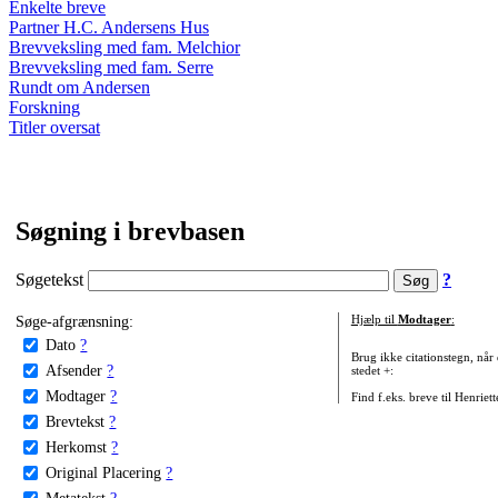
Enkelte breve
Partner H.C. Andersens Hus
Brevveksling med fam. Melchior
Brevveksling med fam. Serre
Rundt om Andersen
Forskning
Titler oversat
Søgning i brevbasen
Søgetekst
?
Søge-afgrænsning:
Hjælp til
Modtager
:
Dato
?
Brug ikke citationstegn, når
Afsender
?
stedet +:
Modtager
?
Find f.eks. breve til Henriet
Brevtekst
?
Herkomst
?
Original Placering
?
Metatekst
?