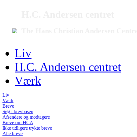
H.C. Andersen centret
The Hans Christian Andersen Centr
Liv
H.C. Andersen centret
Værk
Liv
Værk
Breve
Søg i brevbasen
Afsendere og modtagere
Breve om HCA
Ikke tidligere trykte breve
Alle breve