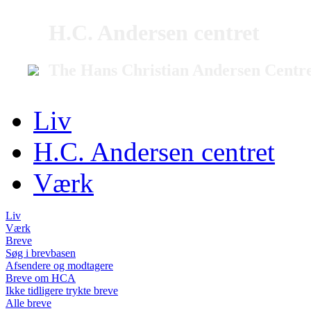
H.C. Andersen centret
The Hans Christian Andersen Centr
Liv
H.C. Andersen centret
Værk
Liv
Værk
Breve
Søg i brevbasen
Afsendere og modtagere
Breve om HCA
Ikke tidligere trykte breve
Alle breve