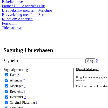
Enkelte breve
Partner H.C. Andersens Hus
Brevveksling med fam. Melchior
Brevveksling med fam. Serre
Rundt om Andersen
Forskning
Titler oversat
Søgning i brevbasen
Søgetekst
?
Søge-afgrænsning:
Hjælp til
Modtager
:
Dato
?
Brug ikke citationstegn, når
Afsender
?
stedet +:
Modtager
?
Find f.eks. breve til Henriet
Brevtekst
?
Herkomst
?
Original Placering
?
Metatekst
?