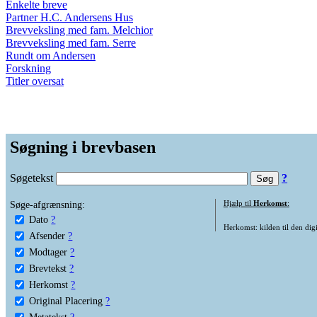
Enkelte breve
Partner H.C. Andersens Hus
Brevveksling med fam. Melchior
Brevveksling med fam. Serre
Rundt om Andersen
Forskning
Titler oversat
Søgning i brevbasen
Søgetekst
?
Søge-afgrænsning:
Hjælp til
Herkomst
:
Dato
?
Herkomst: kilden til den digi
Afsender
?
Modtager
?
Brevtekst
?
Herkomst
?
Original Placering
?
Metatekst
?