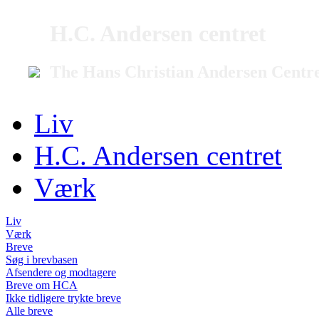
H.C. Andersen centret
The Hans Christian Andersen Centr
Liv
H.C. Andersen centret
Værk
Liv
Værk
Breve
Søg i brevbasen
Afsendere og modtagere
Breve om HCA
Ikke tidligere trykte breve
Alle breve