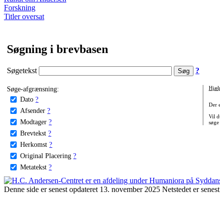
Forskning
Titler oversat
Søgning i brevbasen
Søgetekst
?
Søge-afgrænsning:
Hjæl
Dato
?
Der 
Afsender
?
Vil d
Modtager
?
søge
Brevtekst
?
Herkomst
?
Original Placering
?
Metatekst
?
Denne side er senest opdateret 13. november 2025 Netstedet er senest