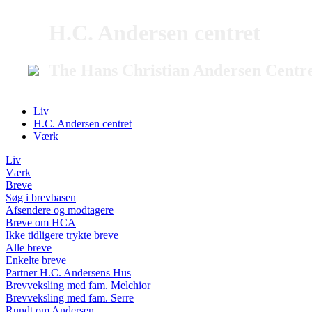
H.C. Andersen centret
The Hans Christian Andersen Centr
Liv
H.C. Andersen centret
Værk
Liv
Værk
Breve
Søg i brevbasen
Afsendere og modtagere
Breve om HCA
Ikke tidligere trykte breve
Alle breve
Enkelte breve
Partner H.C. Andersens Hus
Brevveksling med fam. Melchior
Brevveksling med fam. Serre
Rundt om Andersen