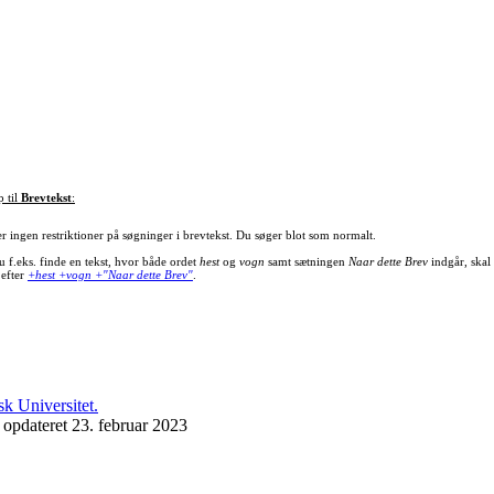
p til
Brevtekst
:
er ingen restriktioner på søgninger i brevtekst. Du søger blot som normalt.
u f.eks. finde en tekst, hvor både ordet
hest
og
vogn
samt sætningen
Naar dette Brev
indgår, skal
 efter
+hest +vogn +"Naar dette Brev"
.
 opdateret 23. februar 2023