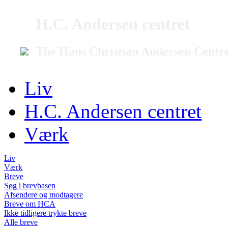
H.C. Andersen centret
The Hans Christian Andersen Centr
Liv
H.C. Andersen centret
Værk
Liv
Værk
Breve
Søg i brevbasen
Afsendere og modtagere
Breve om HCA
Ikke tidligere trykte breve
Alle breve