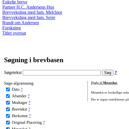
Enkelte breve
Partner H.C. Andersens Hus
Brevveksling med fam. Melchior
Brevveksling med fam. Serre
Rundt om Andersen
Forskning
Titler oversat
Søgning i brevbasen
Søgetekst
?
Søge-afgrænsning:
Hjælp til
Metatekst
:
Dato
?
Metatekst er forskellige reda
Afsender
?
Der er ingen restriktioner på
Modtager
?
Brevtekst
?
Herkomst
?
Original Placering
?
Metatekst
?