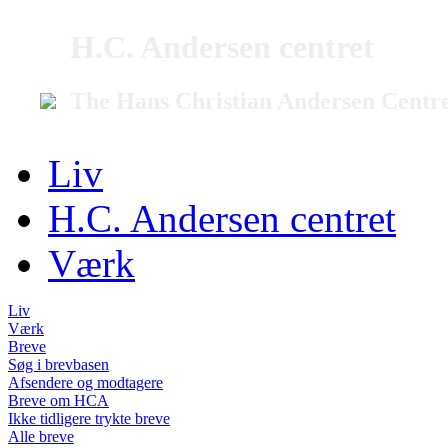
H.C. Andersen centret
The Hans Christian Andersen Centr
Liv
H.C. Andersen centret
Værk
Liv
Værk
Breve
Søg i brevbasen
Afsendere og modtagere
Breve om HCA
Ikke tidligere trykte breve
Alle breve