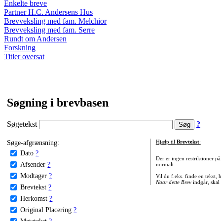
Enkelte breve
Partner H.C. Andersens Hus
Brevveksling med fam. Melchior
Brevveksling med fam. Serre
Rundt om Andersen
Forskning
Titler oversat
Søgning i brevbasen
Søgetekst
?
Søge-afgrænsning:
Hjælp til
Brevtekst
:
Dato
?
Der er ingen restriktioner p
Afsender
?
normalt.
Modtager
?
Vil du f.eks. finde en tekst,
Naar dette Brev
indgår, skal
Brevtekst
?
Herkomst
?
Original Placering
?
Metatekst
?