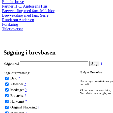
Enkelte breve
Partner H.C. Andersens Hus
Brevveksling med fam. Melchior
Brevveksling med fam. Serre
Rundt om Andersen
Forskning
Titler oversat
Søgning i brevbasen
Søgetekst
?
Søge-afgrænsning:
Hjælp til
Brevtekst
:
Dato
?
Der er ingen restriktioner p
Afsender
?
normalt.
Modtager
?
Vil du f.eks. finde en tekst,
Naar dette Brev
indgår, skal
Brevtekst
?
Herkomst
?
Original Placering
?
Metatekst
?