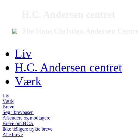
H.C. Andersen centret
The Hans Christian Andersen Centr
Liv
H.C. Andersen centret
Værk
Liv
Værk
Breve
Søg i brevbasen
Afsendere og modtagere
Breve om HCA
Ikke tidligere trykte breve
Alle breve