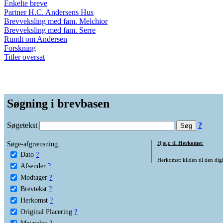
Enkelte breve
Partner H.C. Andersens Hus
Brevveksling med fam. Melchior
Brevveksling med fam. Serre
Rundt om Andersen
Forskning
Titler oversat
Søgning i brevbasen
Søgetekst
?
Søge-afgrænsning:
Hjælp til
Herkomst
:
Dato
?
Herkomst: kilden til den digi
Afsender
?
Modtager
?
Brevtekst
?
Herkomst
?
Original Placering
?
Metatekst
?