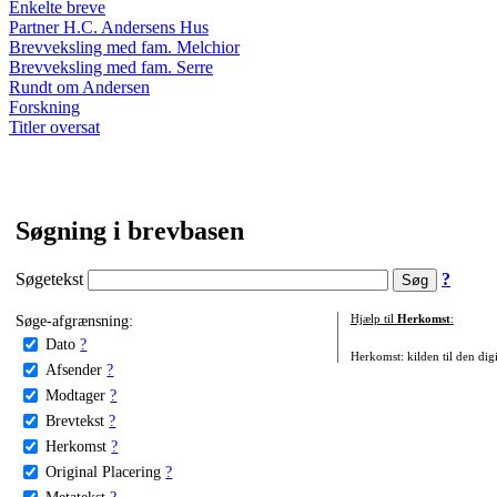
Enkelte breve
Partner H.C. Andersens Hus
Brevveksling med fam. Melchior
Brevveksling med fam. Serre
Rundt om Andersen
Forskning
Titler oversat
Søgning i brevbasen
Søgetekst
?
Søge-afgrænsning:
Hjælp til
Herkomst
:
Dato
?
Herkomst: kilden til den digi
Afsender
?
Modtager
?
Brevtekst
?
Herkomst
?
Original Placering
?
Metatekst
?