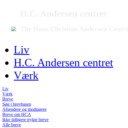
H.C. Andersen centret
The Hans Christian Andersen Centr
Liv
H.C. Andersen centret
Værk
Liv
Værk
Breve
Søg i brevbasen
Afsendere og modtagere
Breve om HCA
Ikke tidligere trykte breve
Alle breve