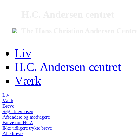
H.C. Andersen centret
The Hans Christian Andersen Centr
Liv
H.C. Andersen centret
Værk
Liv
Værk
Breve
Søg i brevbasen
Afsendere og modtagere
Breve om HCA
Ikke tidligere trykte breve
Alle breve