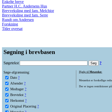
Enkelte breve
Partner H.C. Andersens Hus
Brevveksling med fam. Melchior
Brevveksling med fam. Serre
Rundt om Andersen
Forskning
Titler oversat
Søgning i brevbasen
Søgetekst
?
Søge-afgrænsning:
Hjælp til
Metatekst
:
Dato
?
Metatekst er forskellige reda
Afsender
?
Der er ingen restriktioner på
Modtager
?
Brevtekst
?
Herkomst
?
Original Placering
?
Metatekst
?