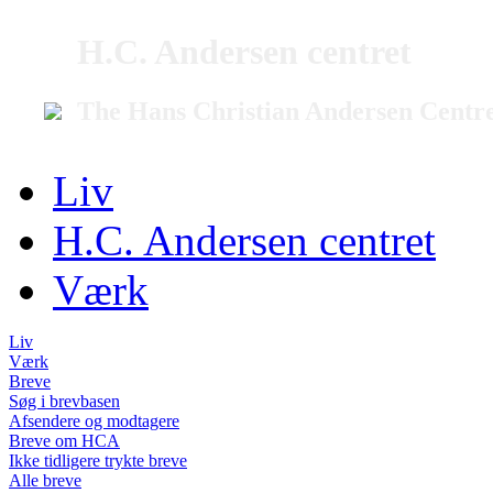
H.C. Andersen centret
The Hans Christian Andersen Centr
Liv
H.C. Andersen centret
Værk
Liv
Værk
Breve
Søg i brevbasen
Afsendere og modtagere
Breve om HCA
Ikke tidligere trykte breve
Alle breve