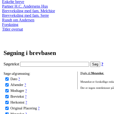
Enkelte breve
Partner H.C. Andersens Hus
Brevveksling med fam. Melchior
Brevveksling med fam. Serre
Rundt om Andersen
Forskning
Titler oversat
Søgning i brevbasen
Søgetekst
?
Søge-afgrænsning:
Hjælp til
Metatekst
:
Dato
?
Metatekst er forskellige reda
Afsender
?
Der er ingen restriktioner på
Modtager
?
Brevtekst
?
Herkomst
?
Original Placering
?
Metatekst
?