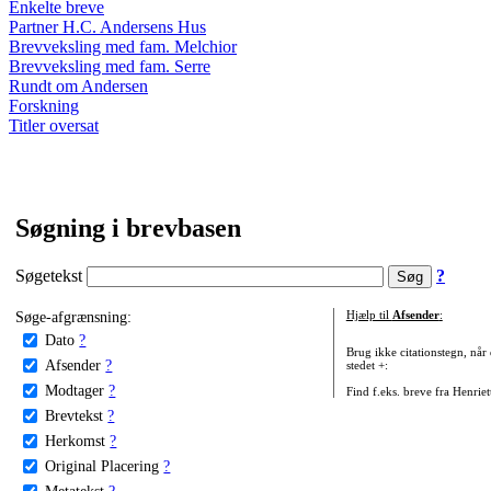
Enkelte breve
Partner H.C. Andersens Hus
Brevveksling med fam. Melchior
Brevveksling med fam. Serre
Rundt om Andersen
Forskning
Titler oversat
Søgning i brevbasen
Søgetekst
?
Søge-afgrænsning:
Hjælp til
Afsender
:
Dato
?
Brug ikke citationstegn, når
Afsender
?
stedet +:
Modtager
?
Find f.eks. breve fra Henrie
Brevtekst
?
Herkomst
?
Original Placering
?
Metatekst
?