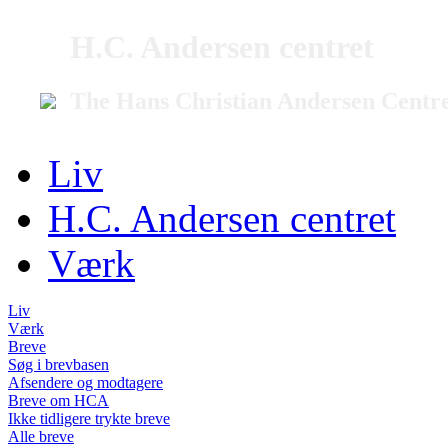
H.C. Andersen centret
The Hans Christian Andersen Centr
Liv
H.C. Andersen centret
Værk
Liv
Værk
Breve
Søg i brevbasen
Afsendere og modtagere
Breve om HCA
Ikke tidligere trykte breve
Alle breve