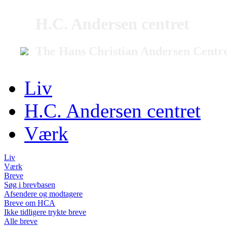
H.C. Andersen centret
The Hans Christian Andersen Centr
Liv
H.C. Andersen centret
Værk
Liv
Værk
Breve
Søg i brevbasen
Afsendere og modtagere
Breve om HCA
Ikke tidligere trykte breve
Alle breve