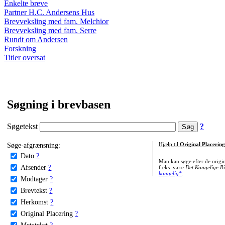
Enkelte breve
Partner H.C. Andersens Hus
Brevveksling med fam. Melchior
Brevveksling med fam. Serre
Rundt om Andersen
Forskning
Titler oversat
Søgning i brevbasen
Søgetekst
?
Søge-afgrænsning:
Hjælp til
Original Placering
Dato
?
Man kan søge efter de origi
Afsender
?
f.eks. være
Det Kongelige Bi
kongelig*
.
Modtager
?
Brevtekst
?
Herkomst
?
Original Placering
?
Metatekst
?