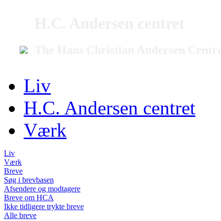
H.C. Andersen centret
The Hans Christian Andersen Centr
Liv
H.C. Andersen centret
Værk
Liv
Værk
Breve
Søg i brevbasen
Afsendere og modtagere
Breve om HCA
Ikke tidligere trykte breve
Alle breve