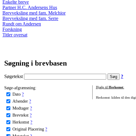
Enkelte breve
Partner H.C. Andersens Hus
Brevveksling med fam. Melchior
Brevveksling med fam. Serre
Rundt om Andersen
Forskning
Titler oversat
Søgning i brevbasen
Søgetekst
?
Søge-afgrænsning:
Hjælp til
Herkomst
:
Dato
?
Herkomst: kilden til den digi
Afsender
?
Modtager
?
Brevtekst
?
Herkomst
?
Original Placering
?
Metatekst
?