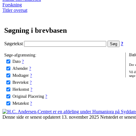
Forskning
Titler oversat
Søgning i brevbasen
Søgetekst
?
Søge-afgrænsning:
Hjæl
Dato
?
Der 
Afsender
?
Vil d
Modtager
?
søge
Brevtekst
?
Herkomst
?
Original Placering
?
Metatekst
?
Denne side er senest opdateret 13. november 2025 Netstedet er senest