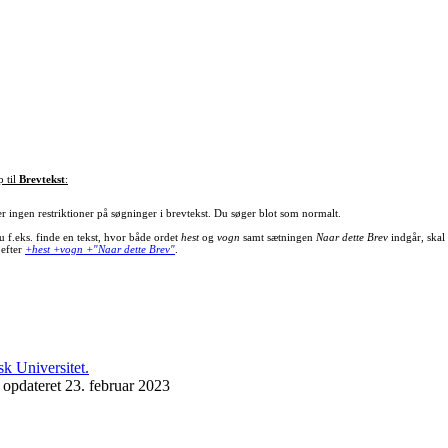
p til
Brevtekst
:
er ingen restriktioner på søgninger i brevtekst. Du søger blot som normalt.
u f.eks. finde en tekst, hvor både ordet
hest
og
vogn
samt sætningen
Naar dette Brev
indgår, skal
 efter
+hest +vogn +"Naar dette Brev"
.
 opdateret 23. februar 2023