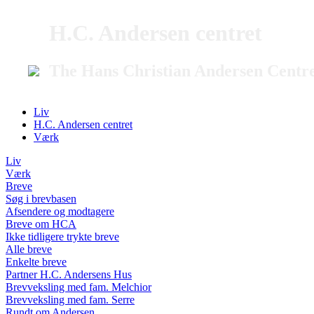
H.C. Andersen centret
The Hans Christian Andersen Centr
Liv
H.C. Andersen centret
Værk
Liv
Værk
Breve
Søg i brevbasen
Afsendere og modtagere
Breve om HCA
Ikke tidligere trykte breve
Alle breve
Enkelte breve
Partner H.C. Andersens Hus
Brevveksling med fam. Melchior
Brevveksling med fam. Serre
Rundt om Andersen