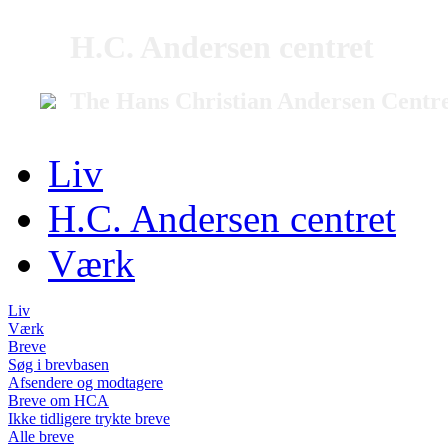
H.C. Andersen centret
The Hans Christian Andersen Centr
Liv
H.C. Andersen centret
Værk
Liv
Værk
Breve
Søg i brevbasen
Afsendere og modtagere
Breve om HCA
Ikke tidligere trykte breve
Alle breve