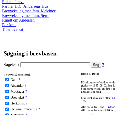
Enkelte breve
Partner H.C. Andersens Hus
Brevveksling med fam. Melchior
Brevveksling med fam. Serre
Rundt om Andersen
Forskning
Titler oversat
Søgning i brevbasen
Søgetekst
?
Søge-afgrænsning:
Hjælp til
Dato
:
Dato
?
Når du søger efter dato er
Afsender
?
(f.eks. er 1855-08-02 den 2
bindestreger skal en dato i c
Modtager
?
undlade søgeord.
Brevtekst
?
Man skal altså søge efter
"18
1855.
Herkomst
?
Alle breve fra 1855:
+1855
Original Placering
?
Alle breve fra august 1855:
Metatekst
?