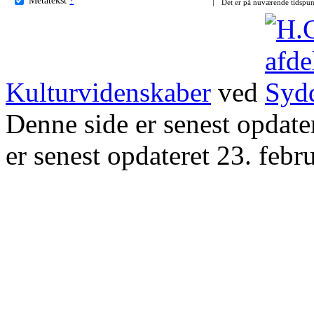
Det er på nuværende tidspun
Kulturvidenskaber
ved
Denne side er senest opdat
er senest opdateret 23. febr