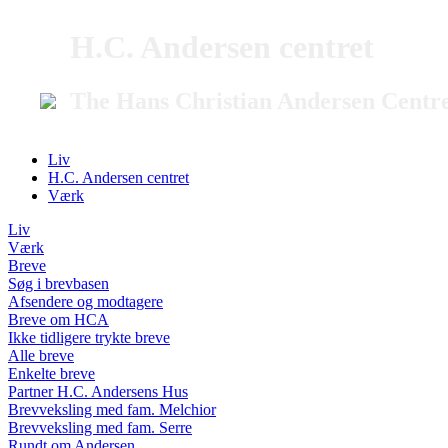
H.C. Andersen centret
The Hans Christian Andersen Centr
Liv
H.C. Andersen centret
Værk
Liv
Værk
Breve
Søg i brevbasen
Afsendere og modtagere
Breve om HCA
Ikke tidligere trykte breve
Alle breve
Enkelte breve
Partner H.C. Andersens Hus
Brevveksling med fam. Melchior
Brevveksling med fam. Serre
Rundt om Andersen