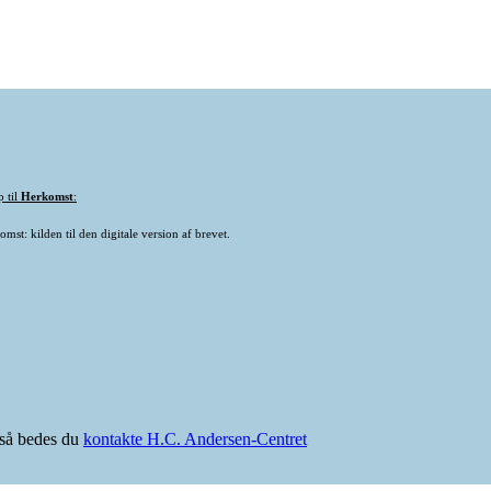
p til
Herkomst
:
mst: kilden til den digitale version af brevet.
e så bedes du
kontakte H.C. Andersen-Centret