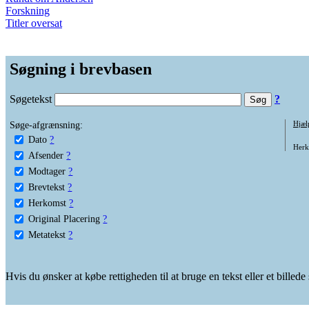
Forskning
Titler oversat
Søgning i brevbasen
Søgetekst
?
Søge-afgrænsning:
Hjæl
Dato
?
Herko
Afsender
?
Modtager
?
Brevtekst
?
Herkomst
?
Original Placering
?
Metatekst
?
Hvis du ønsker at købe rettigheden til at bruge en tekst eller et billed