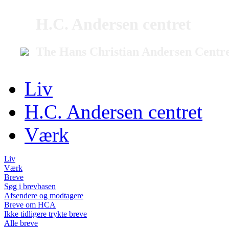
H.C. Andersen centret
The Hans Christian Andersen Centr
Liv
H.C. Andersen centret
Værk
Liv
Værk
Breve
Søg i brevbasen
Afsendere og modtagere
Breve om HCA
Ikke tidligere trykte breve
Alle breve