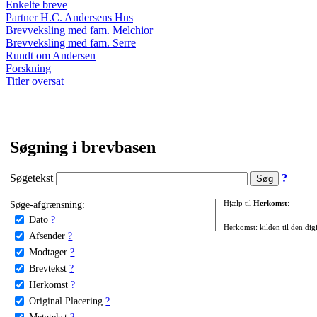
Enkelte breve
Partner H.C. Andersens Hus
Brevveksling med fam. Melchior
Brevveksling med fam. Serre
Rundt om Andersen
Forskning
Titler oversat
Søgning i brevbasen
Søgetekst
?
Søge-afgrænsning:
Hjælp til
Herkomst
:
Dato
?
Herkomst: kilden til den digi
Afsender
?
Modtager
?
Brevtekst
?
Herkomst
?
Original Placering
?
Metatekst
?