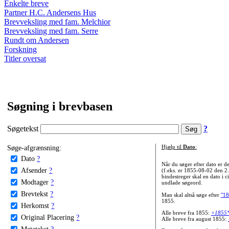
Enkelte breve
Partner H.C. Andersens Hus
Brevveksling med fam. Melchior
Brevveksling med fam. Serre
Rundt om Andersen
Forskning
Titler oversat
Søgning i brevbasen
Søgetekst
?
Søge-afgrænsning:
Hjælp til
Dato
:
Dato
?
Når du søger efter dato er
Afsender
?
(f.eks. er 1855-08-02 den 2
bindestreger skal en dato i c
Modtager
?
undlade søgeord.
Brevtekst
?
Man skal altså søge efter
"18
1855.
Herkomst
?
Alle breve fra 1855:
+1855
Original Placering
?
Alle breve fra august 1855:
Metatekst
?