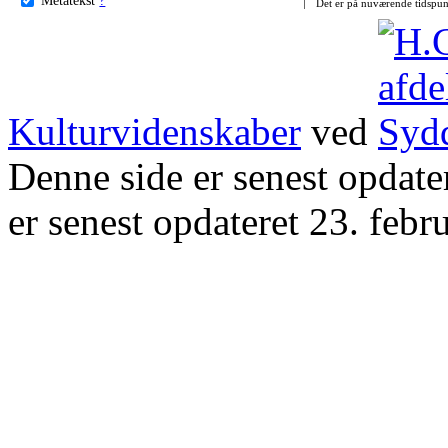
Det er på nuværende tidspun
Kulturvidenskaber
ved
Denne side er senest opdat
er senest opdateret 23. febr