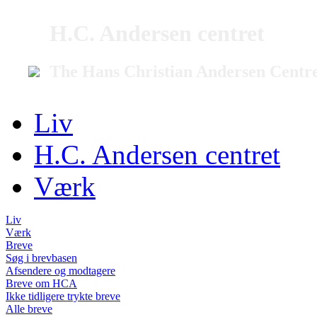
H.C. Andersen centret
The Hans Christian Andersen Centr
Liv
H.C. Andersen centret
Værk
Liv
Værk
Breve
Søg i brevbasen
Afsendere og modtagere
Breve om HCA
Ikke tidligere trykte breve
Alle breve