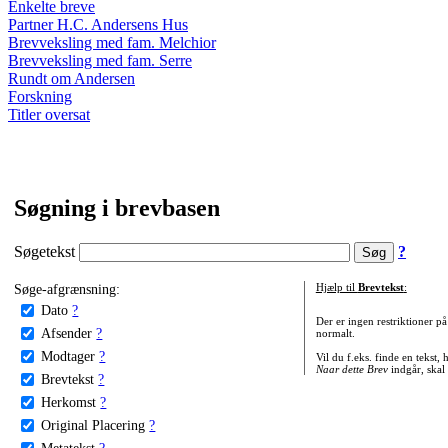
Enkelte breve
Partner H.C. Andersens Hus
Brevveksling med fam. Melchior
Brevveksling med fam. Serre
Rundt om Andersen
Forskning
Titler oversat
Søgning i brevbasen
Søgetekst
?
Søge-afgrænsning:
Hjælp til
Brevtekst
:
Dato
?
Der er ingen restriktioner p
Afsender
?
normalt.
Modtager
?
Vil du f.eks. finde en tekst,
Naar dette Brev
indgår, skal
Brevtekst
?
Herkomst
?
Original Placering
?
Metatekst
?