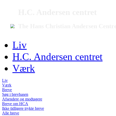
H.C. Andersen centret
The Hans Christian Andersen Centr
Liv
H.C. Andersen centret
Værk
Liv
Værk
Breve
Søg i brevbasen
Afsendere og modtagere
Breve om HCA
Ikke tidligere trykte breve
Alle breve