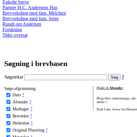
Enkelte breve
Partner H.C. Andersens Hus
Brevveksling med fam. Melchior
Brevveksling med fam. Serre
Rundt om Andersen
Forskning
Titler oversat
Søgning i brevbasen
Søgetekst
?
Søge-afgrænsning:
Hjælp til
Afsender
:
Dato
?
Brug ikke citationstegn, når
Afsender
?
stedet +:
Modtager
?
Find f.eks. breve fra Henrie
Brevtekst
?
Herkomst
?
Original Placering
?
Metatekst
?