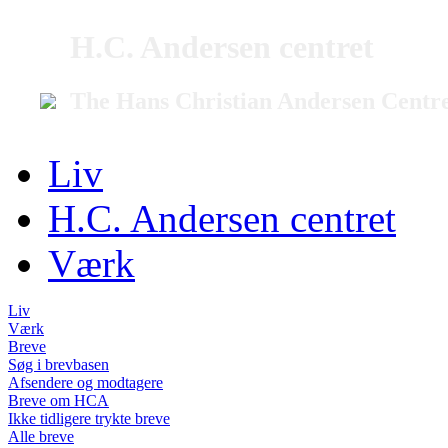
H.C. Andersen centret
The Hans Christian Andersen Centr
Liv
H.C. Andersen centret
Værk
Liv
Værk
Breve
Søg i brevbasen
Afsendere og modtagere
Breve om HCA
Ikke tidligere trykte breve
Alle breve