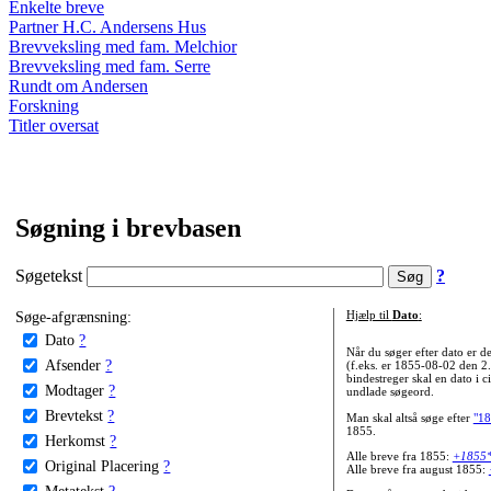
Enkelte breve
Partner H.C. Andersens Hus
Brevveksling med fam. Melchior
Brevveksling med fam. Serre
Rundt om Andersen
Forskning
Titler oversat
Søgning i brevbasen
Søgetekst
?
Søge-afgrænsning:
Hjælp til
Dato
:
Dato
?
Når du søger efter dato er
Afsender
?
(f.eks. er 1855-08-02 den 2
bindestreger skal en dato i c
Modtager
?
undlade søgeord.
Brevtekst
?
Man skal altså søge efter
"18
1855.
Herkomst
?
Alle breve fra 1855:
+1855
Original Placering
?
Alle breve fra august 1855:
Metatekst
?