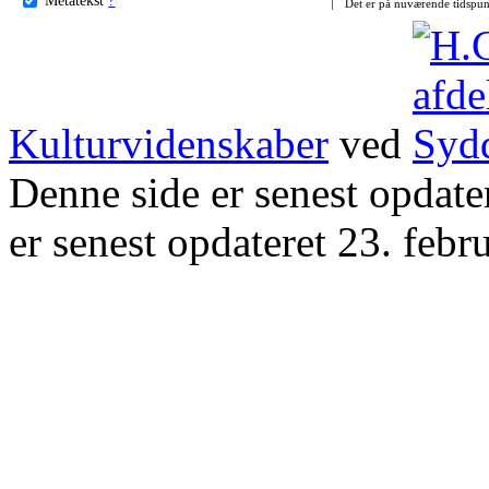
Det er på nuværende tidspun
Kulturvidenskaber
ved
Denne side er senest opdat
er senest opdateret 23. febr