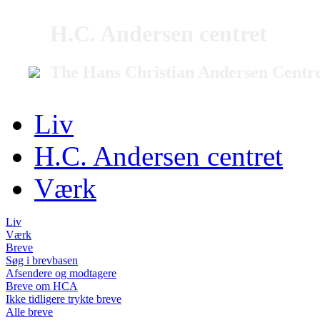
H.C. Andersen centret
The Hans Christian Andersen Centr
Liv
H.C. Andersen centret
Værk
Liv
Værk
Breve
Søg i brevbasen
Afsendere og modtagere
Breve om HCA
Ikke tidligere trykte breve
Alle breve